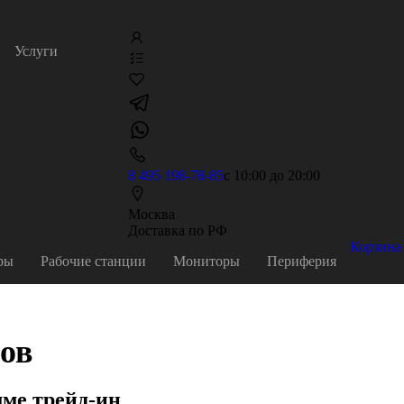
Услуги
8 495 198-78-85
с 10:00 до 20:00
Москва
Доставка по РФ
Корзина
ры
Рабочие станции
Мониторы
Периферия
ов
ме трейд-ин