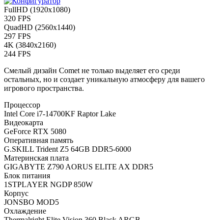
FullHD (1920x1080)
320 FPS
QuadHD (2560x1440)
297 FPS
4K (3840x2160)
244 FPS
Смелый дизайн Comet не только выделяет его среди
остальных, но и создает уникальную атмосферу для вашего
игрового пространства.
Процессор
Intel Core i7-14700KF Raptor Lake
Видеокарта
GeForce RTX 5080
Оперативная память
G.SKILL Trident Z5 64GB DDR5-6000
Материнская плата
GIGABYTE Z790 AORUS ELITE AX DDR5
Блок питания
1STPLAYER NGDP 850W
Корпус
JONSBO MOD5
Охлаждение
Thermalright Elite Vision 360 Black ARGB