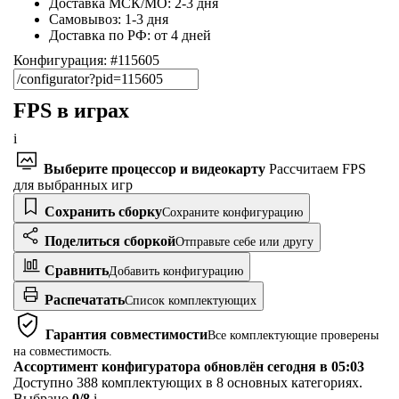
Доставка МСК/МО:
2-3 дня
Самовывоз:
1-3 дня
Доставка по РФ:
от 4 дней
Конфигурация: #
115605
FPS в играх
i
Выберите процессор и видеокарту
Рассчитаем FPS
для выбранных игр
Сохранить сборку
Сохраните конфигурацию
Поделиться сборкой
Отправьте себе или другу
Сравнить
Добавить конфигурацию
Распечатать
Список комплектующих
Гарантия совместимости
Все комплектующие проверены
на совместимость.
Ассортимент конфигуратора обновлён
сегодня в 05:03
Доступно 388 комплектующих в 8 основных категориях.
Выбрано
0
/
8
i