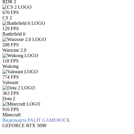
RDR 2
670
FPS
CS 2
129
FPS
Battlefield 6
208
FPS
Warzone 2.0
118
FPS
Wukong
774
FPS
Valorant
363
FPS
Dota 2
916
FPS
Minecraft
Видеокарта PALIT GAMEROCK
GEFORCE
RTX 5090