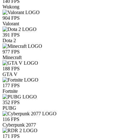
140
FPS
Wukong
904
FPS
Valorant
391
FPS
Dota 2
977
FPS
Minecraft
188
FPS
GTA V
177
FPS
Fortnite
352
FPS
PUBG
116
FPS
Cyberpunk 2077
171
FPS