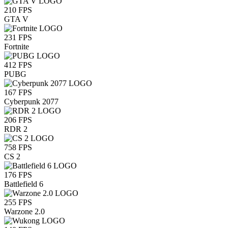
210
FPS
GTA V
231
FPS
Fortnite
412
FPS
PUBG
167
FPS
Cyberpunk 2077
206
FPS
RDR 2
758
FPS
CS 2
176
FPS
Battlefield 6
255
FPS
Warzone 2.0