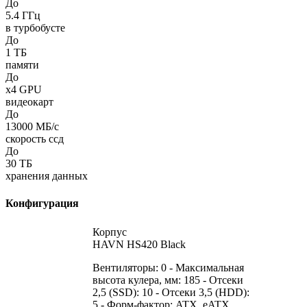
До
5.4
ГГц
в турбобусте
До
1
ТБ
памяти
До
x4
GPU
видеокарт
До
13000
МБ/с
скорость ссд
До
30
ТБ
хранения данных
Конфигурация
Корпус
HAVN HS420 Black
Вентиляторы: 0 - Максимальная
высота кулера, мм: 185 - Отсеки
2,5 (SSD): 10 - Отсеки 3,5 (HDD):
5 - Форм-фактор: ATX, eATX,